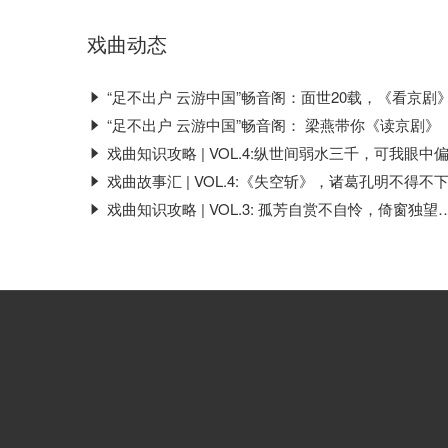
戏曲动态
“足不出户 云游中国”畅音阁：面世20载，《看京剧》王者归
“足不出户 云游中国”畅音阁： 梁燕带你《读京剧》
戏曲知识攻略 | VOL.4:纵世间弱水三千，可我眼中偏只有“你”一
戏曲故事汇 | VOL.4:《失空斩》，诸葛孔明不得不下的这一
戏曲知识攻略 | VOL.3: 孤芳自赏不自怜，倚窗独望京剧史